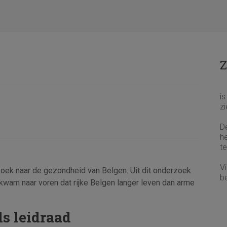
Z
i
zi
De
h
te
V
k naar de gezondheid van Belgen. Uit dit onderzoek
be
kwam naar voren dat rijke Belgen langer leven dan arme
s leidraad