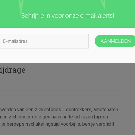
r betalen
oper in
ijdrage
 te worden van een ziekenfonds. Loontrekkers, ambtenaren
nen zich onder de eigen naam in te schrijven bij een
e beroepsinschakelingstijd voorbij is, ben je verplicht