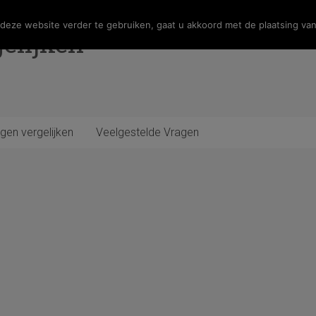
eze website verder te gebruiken, gaat u akkoord met de plaatsing van
elijken
gen vergelijken
Veelgestelde Vragen