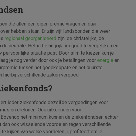
ondsen
sen die allen een eigen premie vragen en daar
ver hebben staan. Er zijn vijf landsbonden die weer
ans
regionaal georganiseerd
zijn: de christelijke, de
n de neutrale. Het is belangrijk om goed te vergelijken en
 persoonlijke situatie past. Door slim te kiezen kun je
laag je nog verder door ook je betalingen voor
energie
en
arpremie tussen het goedkoopste en het duurste
n hierbij verschillende zaken vergoed.
ziekenfonds?
deert ieder ziekenfonds dezelfde vergoedingen voor
mes en erelonen. Ook uitkeringen voor
d. Bovenop het minimum kunnen de ziekenfondsen echter
dt dan ook wisselende voordelen tegen verschillende
e kijken van welke voordelen jij profiteert om je