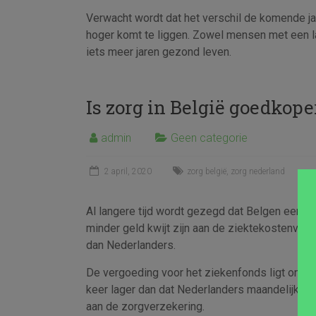
Verwacht wordt dat het verschil de komende jar
hoger komt te liggen. Zowel mensen met een la
iets meer jaren gezond leven.
Is zorg in België goedkop
admin
Geen categorie
2 april, 2020
zorg belgië
,
zorg nederland
Al langere tijd wordt gezegd dat Belgen een st
minder geld kwijt zijn aan de ziektekostenver
dan Nederlanders.
De vergoeding voor het ziekenfonds ligt onge
keer lager dan dat Nederlanders maandelijks kw
aan de zorgverzekering.