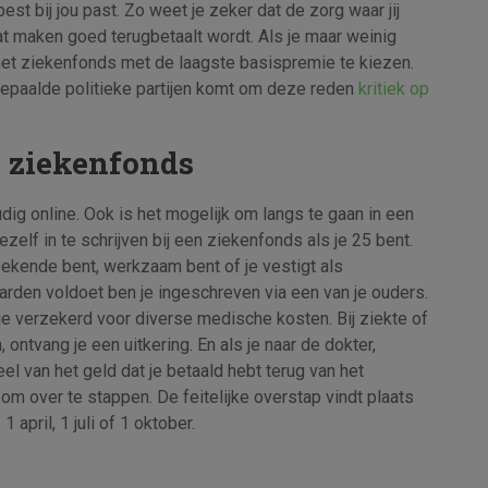
best bij jou past. Zo weet je zeker dat de zorg waar jij
at maken goed terugbetaalt wordt. Als je maar weinig
het ziekenfonds met de laagste basispremie te kiezen.
t bepaalde politieke partijen komt om deze reden
kritiek op
en ziekenfonds
dig online. Ook is het mogelijk om langs te gaan in een
ezelf in te schrijven bij een ziekenfonds als je 25 bent.
kzoekende bent, werkzaam bent of je vestigt als
arden voldoet ben je ingeschreven via een van je ouders.
 je verzekerd voor diverse medische kosten. Bij ziekte of
ontvang je een uitkering. En als je naar de dokter,
el van het geld dat je betaald hebt terug van het
m over te stappen. De feitelijke overstap vindt plaats
1 april, 1 juli of 1 oktober.