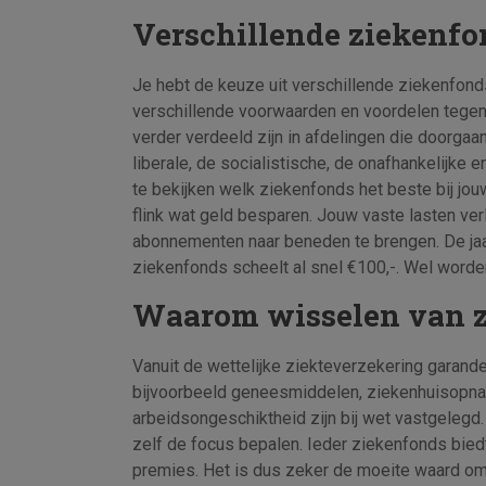
Verschillende ziekenf
Je hebt de keuze uit verschillende ziekenfond
verschillende voorwaarden en voordelen tegeno
verder verdeeld zijn in afdelingen die doorga
liberale, de socialistische, de onafhankelijke e
te bekijken welk ziekenfonds het beste bij jouw
flink wat geld besparen. Jouw vaste lasten ver
abonnementen naar beneden te brengen. De ja
ziekenfonds scheelt al snel €100,-. Wel worde
Waarom wisselen van 
Vanuit de wettelijke ziekteverzekering garan
bijvoorbeeld geneesmiddelen, ziekenhuisopna
arbeidsongeschiktheid zijn bij wet vastgeleg
zelf de focus bepalen. Ieder ziekenfonds bie
premies. Het is dus zeker de moeite waard om t