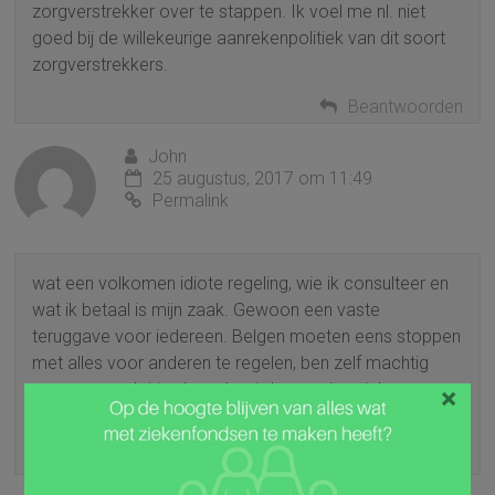
zorgverstrekker over te stappen. Ik voel me nl. niet
goed bij de willekeurige aanrekenpolitiek van dit soort
zorgverstrekkers.
Beantwoorden
John
25 augustus, 2017 om 11:49
Permalink
wat een volkomen idiote regeling, wie ik consulteer en
wat ik betaal is mijn zaak. Gewoon een vaste
teruggave voor iedereen. Belgen moeten eens stoppen
met alles voor anderen te regelen, ben zelf machtig
genoeg om dat te doen. Laat de regering zich eens
×
met andere zaken zoals staatsschuld bemoeien.
Beantwoorden