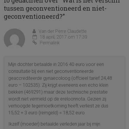
10 gedachten over “
Wat is het verschil
tussen geconventioneerd en niet-
geconventioneerd?
”
Van der Perre Claudette
18 april, 2017 om 17:39
Permalink
Mijn dochter betaalde in 2016 40 euro voor een
consultatie bij een niet geconventioneerde
geaccrediteerde gynaecoloog (offcieel tarief 24,48
euro – 102535). Zij krijgt eveneens een echo klein
bekken (469291) maar deze technische prestatie
wordt niet vermeld op de ereloonnota. Gezien zij
verhoogde tegemoetkoming heeft verliest ze dus
15,52 + 3 euro (remgeld) = 18,52 euro
Ikzelf (moeder) betaalde verleden jaar bij mijn