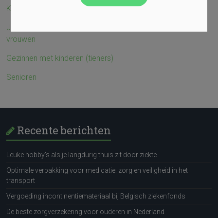
Koppels zonder kinderen en/of zonder kinderwens
Jonge gezinnen met kleine kinderen en/of zwangere
vrouwen
Gezinnen met kinderen (tieners)
Senioren
Recente berichten
Leuke hobby’s als je langdurig thuis zit door ziekte
Optimale verpakking voor medicatie: zorg en veiligheid in het
transport
Vergoeding incontinentiemateriaal bij Belgisch ziekenfonds
De beste zorgverzekering voor ouderen in Nederland