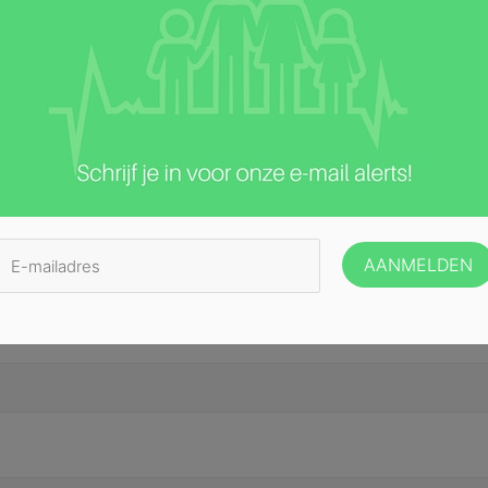
ste velden zijn gemarkeerd met
*