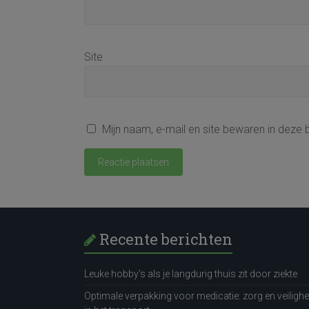
Site
Mijn naam, e-mail en site bewaren in deze 
Recente berichten
Leuke hobby’s als je langdurig thuis zit door ziekte
Optimale verpakking voor medicatie: zorg en veilighe