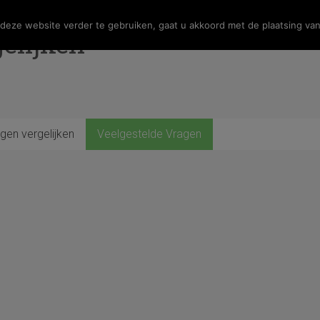
eze website verder te gebruiken, gaat u akkoord met de plaatsing van
elijken
gen vergelijken
Veelgestelde Vragen