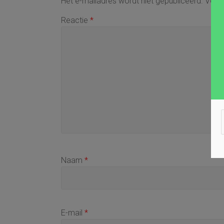
Het e-mailadres wordt niet gepubliceerd.
Verei
Reactie
*
Naam
*
E-mail
*