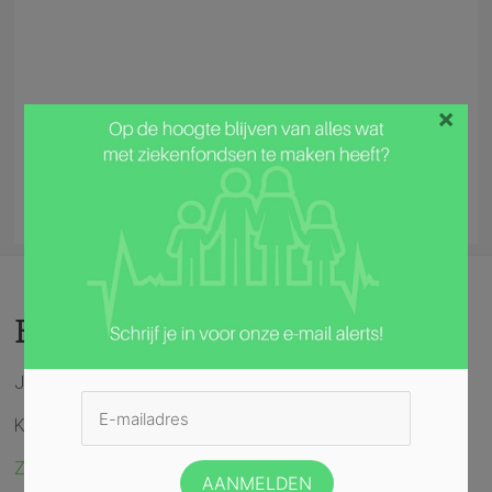
×
Brussel
Je woont in de regio Brussel?
Kies nu het profiel dat het best bij je past:
Zelfstandig wonende Jongeren en/of volwassenen