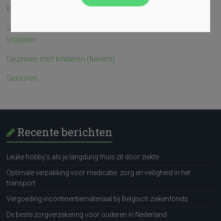
Koppels zonder kinderen en/of zonder kinderwens
Jonge gezinnen met kleine kinderen en/of zwangere
vrouwen
Gezinnen met kinderen (tieners)
Senioren
Recente berichten
Leuke hobby’s als je langdurig thuis zit door ziekte
Optimale verpakking voor medicatie: zorg en veiligheid in het
transport
Vergoeding incontinentiemateriaal bij Belgisch ziekenfonds
De beste zorgverzekering voor ouderen in Nederland