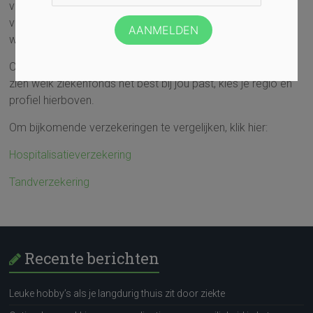
verzekeringen en voordelen die elk ziekenfonds geeft als je
voor hen kiest. Die verschillen maken het wel de moeite
waard om te vergelijken.
Om de voordelen van elk ziekenfonds te vergelijken en te
zien welk ziekenfonds het best bij jou past, kies je regio en
profiel hierboven.
Om bijkomende verzekeringen te vergelijken, klik hier:
Hospitalisatieverzekering
Tandverzekering
Recente berichten
Leuke hobby’s als je langdurig thuis zit door ziekte