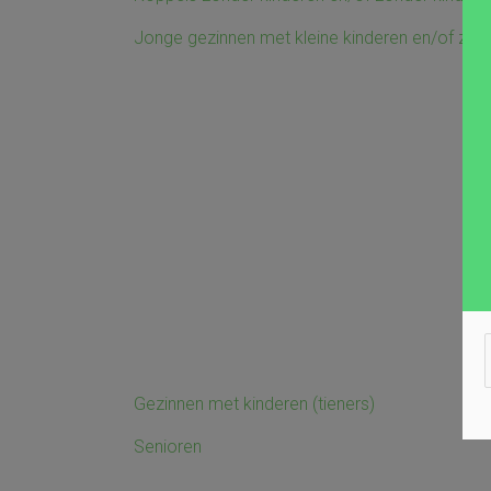
Jonge gezinnen met kleine kinderen en/of zw
Gezinnen met kinderen (tieners)
Senioren