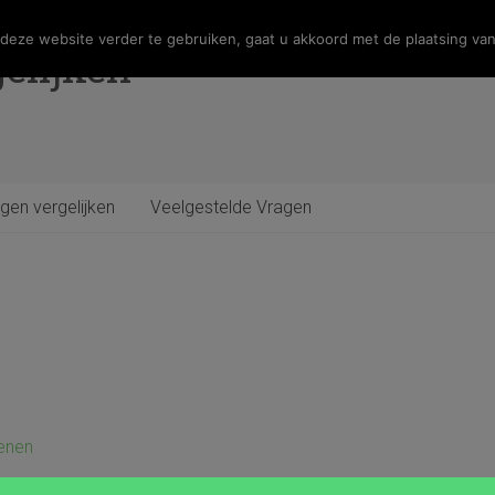
eze website verder te gebruiken, gaat u akkoord met de plaatsing van
elijken
gen vergelijken
Veelgestelde Vragen
enen
wens