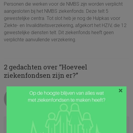
Personen die werken voor de NMBS zijn worden verplicht
aangesloten bij het NMBS ziekenfonds. Deze telt 5
gewestelijke centra. Tot slot heb je nog de Hulpkas voor
Ziekte- en Invaliditeitsverzekering, afgekort het HZIV, die 12
gewestelijke diensten telt. Dit ziekenfonds heeft geen
verplichte aanvullende verzekering.
2 gedachten over “
Hoeveel
ziekenfondsen zijn er?
”
×
Ann
18 september, 2015 om 16:09
Permalink
Waarom is het HZIV niet mee opgenomen in de
vergelijkingen? Dit ziekenfonds is GRATIS voor