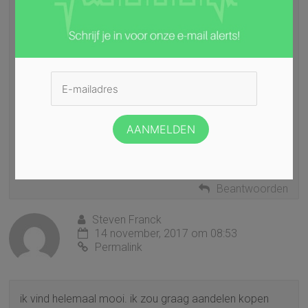
iedereen. Ook zij betalen de wettelijke kosten terug,
betalen een ziekte-uitkering, net zoals alle andere
ziekenfondsen. Zou v zeker niet mogen ontbreken op
de lijst van de te vergeleken ziekenfondsen.
Alleenstaanden of samenwonende zonder kinderen die
ofwel te jong ofwel te oud zijn om van de betalende
ziekenfondsen hun “extra” voordelen (bvb
vakantiekampen,…)te genieten zijn bij het HZIV het
goedkoopste af. Spijtig en dit maakt in mijn ogen de
site onvolledig.
Beantwoorden
Steven Franck
14 november, 2017 om 08:53
Permalink
ik vind helemaal mooi. ik zou graag aandelen kopen