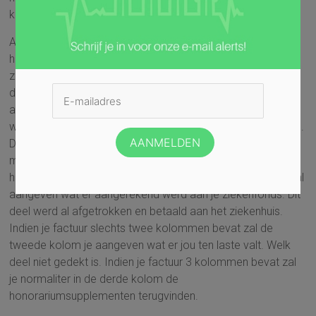
kan ik daar aan uit?
Als je gehospitaliseerd wordt dan wordt de
hospitalisatiefactuur eerst via derdebetaler aan je
ziekenfonds opgestuurd. Je ziekenfonds gaat op basis van
de aangegeven nomenclatuurcodes een deel rechtsreeks
aan het ziekenhuis vergoeden. Het deel dat niet vergoed
werd zal door het ziekenhuis opnieuw gefactureerd worden.
Door deze procedure kan het dat je de factuur pas 2 tot 3
maanden na de hospitalisatie krijgt. Je zal dan merken dat
het opgedeeld is in 2 tot 3 kolommen. Een eerste kolom zal
aangeven wat er aangerekend werd aan je ziekenfonds. Dit
deel werd al afgetrokken en betaald aan het ziekenhuis.
Indien je factuur slechts twee kolommen bevat zal de
tweede kolom je aangeven wat er jou ten laste valt. Welk
deel niet gedekt is. Indien je factuur 3 kolommen bevat zal
je normaliter in de derde kolom de
honorariumsupplementen terugvinden.