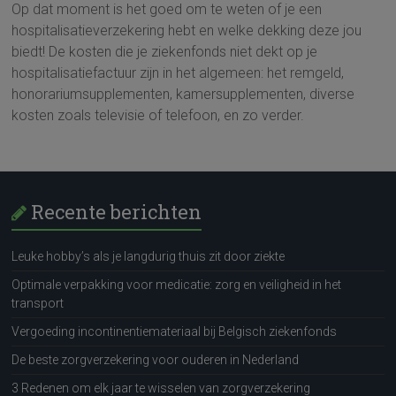
Op dat moment is het goed om te weten of je een
hospitalisatieverzekering hebt en welke dekking deze jou
biedt! De kosten die je ziekenfonds niet dekt op je
hospitalisatiefactuur zijn in het algemeen: het remgeld,
honorariumsupplementen, kamersupplementen, diverse
kosten zoals televisie of telefoon, en zo verder.
Recente berichten
Leuke hobby’s als je langdurig thuis zit door ziekte
Optimale verpakking voor medicatie: zorg en veiligheid in het
transport
Vergoeding incontinentiemateriaal bij Belgisch ziekenfonds
De beste zorgverzekering voor ouderen in Nederland
3 Redenen om elk jaar te wisselen van zorgverzekering