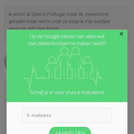
ik woon al 2jaar in Portugal maar de ziekenvons
geraakt maar niet in orde zo stuur ik mijn briefjes
gewoon zelf naar Belgie
×
Beantwoorden
sportmans eric
3 juli, 2017 om 21:14
Permalink
duidelijke uitleg ,zeker voor wat “verhuis” naar landen
van de EU betreft.
MAAR ergens vergeet men hier teschrijven dat de
ziekenfondsen NIET verglijkbaar zijn:b.v. Polen hier
wordt men door de belgische ziekteverzekerings kas
doorgewezen naar NFZ !Een catastrophe “in peis en
vree “kanmen sterven in de wachtlijsten voor zekere