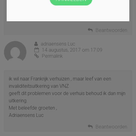
zorgen.Dus blijft er nietover dan een privé ziekete
verzekering af te sluiten :in Belgie bijft men betalen en in
Polen betaals men weer!
Beantwoorden
adriaensens Luc
14 augustus, 2017 om 17:09
Permalink
ik wil naar Frankrijk verhuizen , maar leef van een
invaliditeitsuitkering van VNZ
geeft dit problemen voor de verhuis behoud ik dan mijn
uitkering.
Met beleefde groeten ,
Adriaensens Luc
Beantwoorden