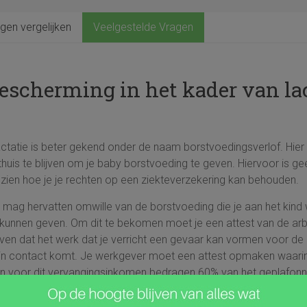
gen vergelijken
Veelgestelde Vragen
scherming in het kader van lac
atie is beter gekend onder de naam borstvoedingsverlof. Hier z
uis te blijven om je baby borstvoeding te geven. Hiervoor is g
zien hoe je je rechten op een ziekteverzekering kan behouden.
 mag hervatten omwille van de borstvoeding die je aan het kind wi
e kunnen geven. Om dit te bekomen moet je een attest van de ar
ven dat het werk dat je verricht een gevaar kan vormen voor de b
in contact komt. Je werkgever moet een attest opmaken waarin hi
gen voor dit vervangingsinkomen bedragen 60% van het geplafonn
 de geboorte duren.