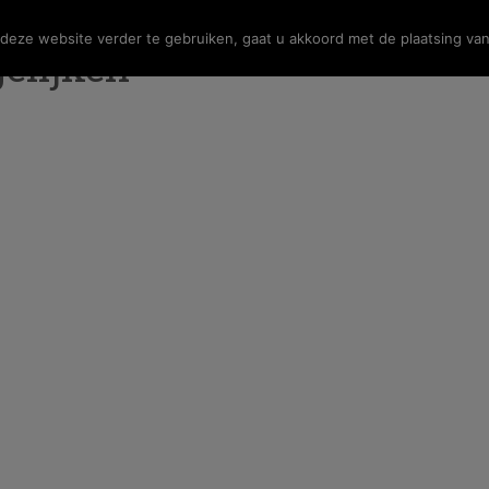
eze website verder te gebruiken, gaat u akkoord met de plaatsing van
elijken