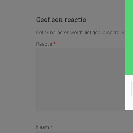
Geef een reactie
Het e-mailadres wordt niet gepubliceerd.
Verei
Reactie
*
Naam
*