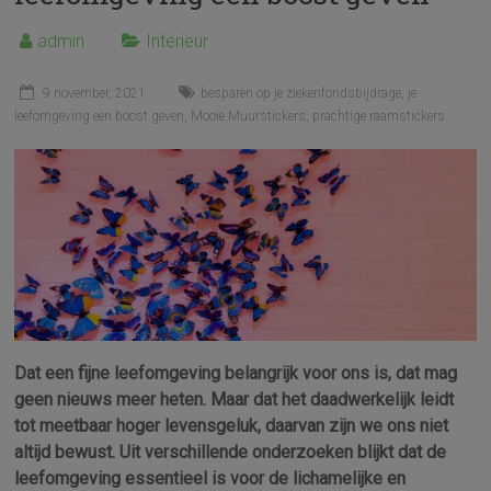
admin
Interieur
9 november, 2021
besparen op je ziekenfondsbijdrage
,
je
leefomgeving een boost geven
,
Mooie Muurstickers
,
prachtige raamstickers
Dat een fijne leefomgeving belangrijk voor ons is, dat mag
geen nieuws meer heten. Maar dat het daadwerkelijk leidt
tot meetbaar hoger levensgeluk, daarvan zijn we ons niet
altijd bewust. Uit verschillende onderzoeken blijkt dat de
leefomgeving essentieel is voor de lichamelijke en