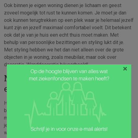
Ook binnen je eigen woning dienen je lichaam en geest
zoveel mogelijk tot rust te kunnen komen. Je moet je dan
ook kunnen terugtrekken op een plek waar je helemaal jezelf
kunt zijn en jezelf maximaal comfortabel voelt. Dit betekent
ook dat je van je huis een echt thuis moet maken. Met
behulp van persoonlijke bezittingen en styling lukt dit je.
Met styling hebben we het dan niet alleen over de grote
objecten in je woning, zoals meubilair, maar ook over
decoratie. Wanddecoratie bijvoorbeeld!
×
Met mooie muurstickers geef je
elke ruimte een metamorfose
Het fijne is dat je geen grote veranderingen hoeft aan te
brengen om je gelukkiger te voelen in je eigen woning. Ook
met wat kleine aanpassingen zorg je voor een plek waar je
je lekker in je vel voelt. Laat die verfkwasten dus maar voor
wat ze zijn en ga eens op zoek naar
mooie muurstickers
.