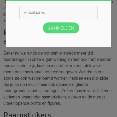
Deze kunnen elke ruimte een complete metamorfose geven
en ervoor zorgen dat het de sfeer krijgt waarnaar jij op zoek
bent. Bovendien breng je ze eenvoudig aan en zijn ze
aantrekkelijk geprijsd.
Kleur geven aan muren of
andere gladde ondergronden
Zeker nu we sinds de pandemie steeds meer tijd
doorbrengen in onze eigen woning en hier ook met anderen
sociaal actief zijn, kunnen muurstickers een plek waar
mensen samenkomen iets extra’s geven. Wandstickers,
zoals ze ook wel genoemd worden, hebben een plakzijde
die je op een muur, maar ook op andere gladde
ondergronden kunt aanbrengen. Ze bestaan in verschillende
varianten, waaronder naamstickers, quotes en de meest
uiteenlopende prints en figuren.
Raamstickers