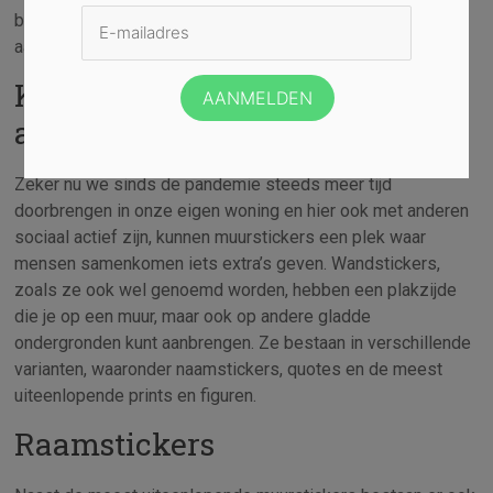
bent. Bovendien breng je ze eenvoudig aan en zijn ze
aantrekkelijk geprijsd.
Kleur geven aan muren of
andere gladde ondergronden
Zeker nu we sinds de pandemie steeds meer tijd
doorbrengen in onze eigen woning en hier ook met anderen
sociaal actief zijn, kunnen muurstickers een plek waar
mensen samenkomen iets extra’s geven. Wandstickers,
zoals ze ook wel genoemd worden, hebben een plakzijde
die je op een muur, maar ook op andere gladde
ondergronden kunt aanbrengen. Ze bestaan in verschillende
varianten, waaronder naamstickers, quotes en de meest
uiteenlopende prints en figuren.
Raamstickers