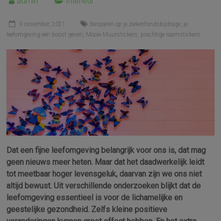
admin
Interieur
9 november, 2021
besparen op je ziekenfondsbijdrage
,
je
leefomgeving een boost geven
,
Mooie Muurstickers
,
prachtige raamstickers
Dat een fijne leefomgeving belangrijk voor ons is, dat mag
geen nieuws meer heten. Maar dat het daadwerkelijk leidt
tot meetbaar hoger levensgeluk, daarvan zijn we ons niet
altijd bewust. Uit verschillende onderzoeken blijkt dat de
leefomgeving essentieel is voor de lichamelijke en
geestelijke gezondheid. Zelfs kleine positieve