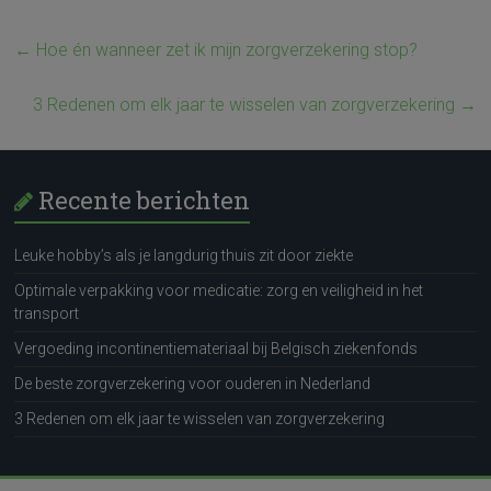
←
Hoe én wanneer zet ik mijn zorgverzekering stop?
3 Redenen om elk jaar te wisselen van zorgverzekering
→
Recente berichten
Leuke hobby’s als je langdurig thuis zit door ziekte
Optimale verpakking voor medicatie: zorg en veiligheid in het
transport
Vergoeding incontinentiemateriaal bij Belgisch ziekenfonds
De beste zorgverzekering voor ouderen in Nederland
3 Redenen om elk jaar te wisselen van zorgverzekering