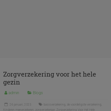
Zorgverzekering voor het hele
gezin
admin
Blogs
26 januari, 2023
basisverzekering
,
de voordeligste verzekering
,
Kinderen meeverzekeren
,
zorgverzekeraar
,
Zorgverzekering Voor Het Hele