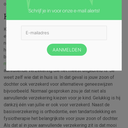
over- of onderverzekerd.
Kinderen meeverzekeren
Kinderen moeten tot 18 jaar ook verzekerd zijn. Voor hen is
een basisverzekering al voldoende. Daar zit alle
noodzakelijke zorg al in. Als kind ben je ook verzekerd voor
het aanvullende pakket van de ouder waar je staat
bijgeschreven. Het verstandigste is daarom om je
kinderen
mee te verzekeren
op de polis van de ouder met de
aanvullende verzekering die het meest uitgebreid is. Je
weet zelf wie dat in huis is. In dat geval is jouw zoon of
dochter ook verzekerd voor alternatieve geneeswijzen
bijvoorbeeld. Normaal gesproken zou je dat niet als
aanvullende verzekering kiezen voor je kind. Gelukkig is hij
dankzij één van jullie er ook voor verzekerd. Naast de
basisverzekering is orthodontie, een tandartsdekking en
fysiotherapie het belangrijkste voor jouw zoon of dochter.
Als dat al in jouw aanvullende verzekering zit is dat mooi