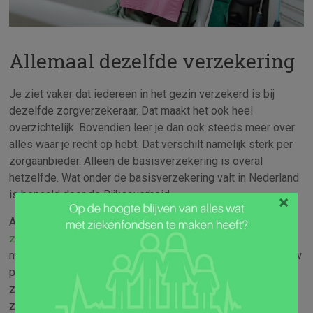
Allemaal dezelfde verzekering
Je ziet vaker dat iedereen in het gezin verzekerd is bij
dezelfde zorgverzekeraar. Dat maakt het ook heel
overzichtelijk. Bovendien leer je dan ook steeds meer over
alles waar je recht op hebt. Dat verschilt namelijk sterk per
zorgaanbieder. Alleen de basisverzekering is overal
hetzelfde. Wat onder de basisverzekering valt in Nederland
is bepaald door de Rijksoverheid.
×
Alleen is het niet altijd verstandig om iedereen bij
dezelfde
zorgverzekeraar
te verzekeren. Het kan overzichtelijk zijn,
maar het kan er ook voor zorgen dat je te veel betaald. Jouw
partner kan bijvoorbeeld andere wensen hebben voor zijn
zorgverzekering. In dat geval kun je daar beter een andere
zorgaanbieder voor zoeken. Zo voorkom je dat iemand zich