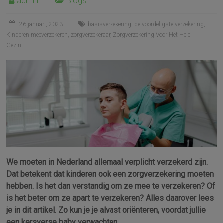
admin
Blogs
26 januari, 2023
basisverzekering
,
de voordeligste verzekering
,
Kinderen meeverzekeren
,
zorgverzekeraar
,
Zorgverzekering Voor Het Hele
Gezin
We moeten in Nederland allemaal verplicht verzekerd zijn.
Dat betekent dat kinderen ook een zorgverzekering moeten
hebben. Is het dan verstandig om ze mee te verzekeren? Of
is het beter om ze apart te verzekeren? Alles daarover lees
je in dit artikel. Zo kun je je alvast oriënteren, voordat jullie
een kersverse baby verwachten.