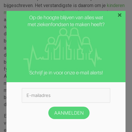
bijgeschreven. Het verstandigste is daarom om je
kinderen
mee te verzekeren
op de polis van de ouder met de
×
aanvullende verzekering die het meest uitgebreid is. Je
weet zelf wie dat in huis is. In dat geval is jouw zoon of
dochter ook verzekerd voor alternatieve geneeswijzen
bijvoorbeeld. Normaal gesproken zou je dat niet als
aanvullende verzekering kiezen voor je kind. Gelukkig is hij
dankzij één van jullie er ook voor verzekerd. Naast de
basisverzekering is orthodontie, een tandartsdekking en
fysiotherapie het belangrijkste voor jouw zoon of dochter.
Als dat al in jouw aanvullende verzekering zit is dat mooi
meegenomen. Bovendien hoef je natuurlijk niet vanaf
moment één de orthodontie toe te voegen. Een beugel
begint ongeveer vanaf de 10 jaar op z’n vroegst. Je hoeft
die vergoeding eerder dus nog niet toe te voegen.
Er gaat natuurlijk nog veel vooraf voordat de kinderen
verzekerd moeten zijn voor orthodontie. Er gaat altijd eerst
een zwangerschap aan vooraf. Ook dan zijn er weer dingen