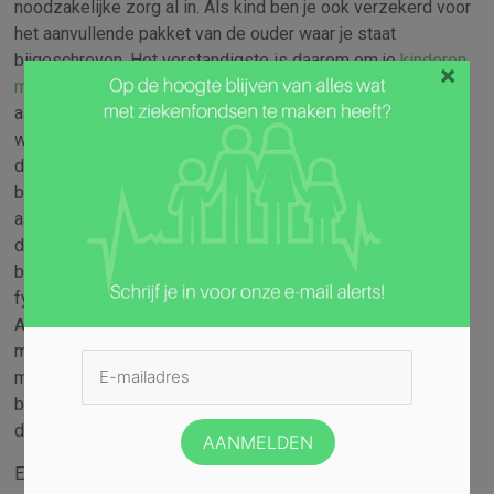
noodzakelijke zorg al in. Als kind ben je ook verzekerd voor
het aanvullende pakket van de ouder waar je staat
bijgeschreven. Het verstandigste is daarom om je
kinderen
×
mee te verzekeren
op de polis van de ouder met de
aanvullende verzekering die het meest uitgebreid is. Je
weet zelf wie dat in huis is. In dat geval is jouw zoon of
dochter ook verzekerd voor alternatieve geneeswijzen
bijvoorbeeld. Normaal gesproken zou je dat niet als
aanvullende verzekering kiezen voor je kind. Gelukkig is hij
dankzij één van jullie er ook voor verzekerd. Naast de
basisverzekering is orthodontie, een tandartsdekking en
fysiotherapie het belangrijkste voor jouw zoon of dochter.
Als dat al in jouw aanvullende verzekering zit is dat mooi
meegenomen. Bovendien hoef je natuurlijk niet vanaf
moment één de orthodontie toe te voegen. Een beugel
begint ongeveer vanaf de 10 jaar op z’n vroegst. Je hoeft
die vergoeding eerder dus nog niet toe te voegen.
Er gaat natuurlijk nog veel vooraf voordat de kinderen