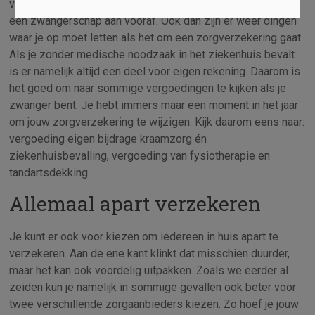
verzekerd moeten zijn voor orthodontie. Er gaat altijd eerst
een zwangerschap aan vooraf. Ook dan zijn er weer dingen
waar je op moet letten als het om een zorgverzekering gaat.
Als je zonder medische noodzaak in het ziekenhuis bevalt
is er namelijk altijd een deel voor eigen rekening. Daarom is
het goed om naar sommige vergoedingen te kijken als je
zwanger bent. Je hebt immers maar een moment in het jaar
om jouw zorgverzekering te wijzigen. Kijk daarom eens naar:
vergoeding eigen bijdrage kraamzorg én
ziekenhuisbevalling, vergoeding van fysiotherapie en
tandartsdekking.
Allemaal apart verzekeren
Je kunt er ook voor kiezen om iedereen in huis apart te
verzekeren. Aan de ene kant klinkt dat misschien duurder,
maar het kan ook voordelig uitpakken. Zoals we eerder al
zeiden kun je namelijk in sommige gevallen ook beter voor
twee verschillende zorgaanbieders kiezen. Zo hoef je jouw