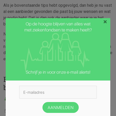
Als je bovenstaande tips hebt opgevolgd, dan heb je nu vast
al een aanbieder gevonden die past bij jouw wensen en wat
je nodig hebt. Dat is dan ook de aanbieder waar je je het
×
beste bij aan kunt sluiten volgend jaar.
Natuurlijk kan het zijn dat jouw huidige zorgverzekering
volgend jaar weer de goedkoopste is. Schroom je dan ook
niet om dan nog eens over te stappen. Het overstappen van
de ene aanbieder naar de ander is gewoon een traditie die je
elk jaar weer moet volgen.
Extra hospitalisatieverzekering
bij ziekenfonds
admin
Geen categorie
17 april, 2020
hospitalisatie
,
verzekering
,
ziekte