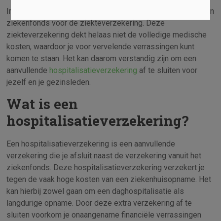
In België is het wettelijk verplicht om je aan te sluiten bij een
ziekenfonds voor de ziekteverzekering. Deze
ziekteverzekering dekt helaas niet de volledige medische
kosten, waardoor je voor vervelende verrassingen kunt
komen te staan. Het kan daarom verstandig zijn om een
aanvullende
hospitalisatieverzekering
af te sluiten voor
jezelf en je gezinsleden.
Wat is een
hospitalisatieverzekering?
Een hospitalisatieverzekering is een aanvullende
verzekering die je afsluit naast de verzekering vanuit het
ziekenfonds. Deze hospitalisatieverzekering verzekert je
tegen de vaak hoge kosten van een ziekenhuisopname. Het
kan hierbij zowel gaan om een daghospitalisatie als
langdurige opname. Door deze extra verzekering af te
sluiten voorkom je onaangename financiële verrassingen