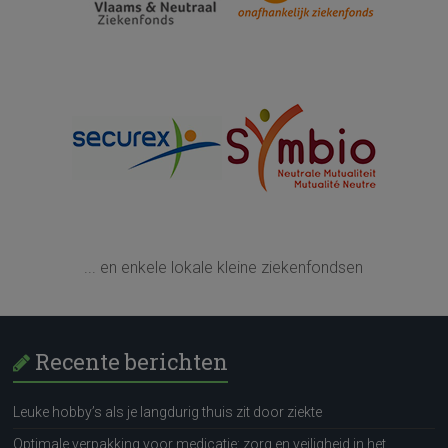
... en enkele lokale kleine ziekenfondsen
Recente berichten
Leuke hobby’s als je langdurig thuis zit door ziekte
Optimale verpakking voor medicatie: zorg en veiligheid in het