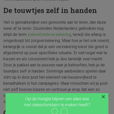
De touwtjes zelf in handen
Het is gemakkelijker een gewoonte aan te leren, dan deze
weer af te leren. Duizenden Nederlanders gebruiken nog
altijd de term
ziekenfondsverzekering
, terwijl die allang is
omgedoopt tot zorgverzekering. Maar hoe je het ook noemt,
belangrijk is vooral dat je een verzekering kiest die goed is
afgestemd op jouw specifieke situatie. Er valt nogal wat te
kiezen en als consument heb je dus tamelijk veel macht.
Door je pakket aan te passen naar je behoeften, heb je de
touwtjes zelf in handen. Sommige aanbieders spelen daar
slim op in door juist het element van keuzevrijheid te
benadrukken in hun campagnes. Maar misschien wil je juist
niet zelf hoeven kiezen en vertrouw je erop dat een zo
×
compleet mogelijk standaardpakket voor jou de beste optie
is.
Collectief verzekeren niet