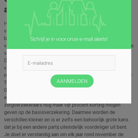
altijd gunstig
Het basispakket van de Nederlandse
zorgverzekering
is
voor iedereen hetzelfde. Wel kunnen de tarieven voor dat
basispakket bij de verschillende
verzekeringsmaatschappijen onderling variëren. De grootste
verschillen zitten echter in de aanvullende pakketten.
Daarmee gaat elke aanbieder anders om en dat maakt het
vergelijken zo lastig. Bovendien hebben in Nederland veel
mensen een collectieve zorgverzekering via hun werkgever.
Televisieprogramma Kassa besteedde hier eind 2019 aan.
Gewijzigde regelgeving heeft er namelijk voor gezorgd dat
er niet veel winst meer te behalen valt omdat
zorgverzekeraars nog maar vijf procent korting mogen
geven op de basisverzekering. Daarmee worden de
verschillen kleiner en is er zelfs een behoorlijk grote kans
dat je bij een andere partij uiteindelijk voordeliger uit bent.
Je doet er verstandig aan om elk jaar rond november de