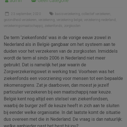
admin
Geen categorie
23 september, 2020
basisverzekering
,
collectief verzekeren
,
gezondheid verzekeren
,
verzekering
,
verzekering belgië
,
verzekering nederland
,
verzekeringsmaatschappij
,
ziekenfonds
,
zorgkosten
De term ‘ziekenfonds’ was in de vorige eeuw zowel in
Nederland als in België gangbaar om het systeem aan te
duiden voor het verzekeren van de zorgkosten. Inmiddels
wordt de term al sinds 2006 in Nederland niet meer
gebruikt. Dat is namelijk het jaar waarin de
Zorgverzekeringswet in werking trad. Voorheen was het
ziekenfonds een voorziening voor mensen tot een bepaalde
inkomensgrens. Zat je daarboven, dan moest je jezelf
particulier verzekeren bij een maatschappij naar keuze.
België kent nog altijd een stelsel van ziekenfondsen,
waarbij de burger zelf de keuze heeft in zich aan te sluiten
bij eender welke organisatie. In dat laatste komt de situatie
dus overeen met die in Nederland. De vraag is dan natuurlijk:
welke aanbieder past het best bij jou?