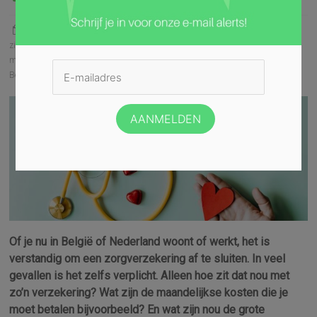
16 januari, 2023
een hospitalisatieverzekering afsluiten
,
een
ziekteverzekering afsluiten
,
Hulpkas voor Ziekte- en Invaliditeitsverzekering
,
maandelijkse kosten zorgverzekering
,
zorgverzekering
,
zorgverzekering in
België
Of je nu in België of Nederland woont of werkt, het is
verstandig om een zorgverzekering af te sluiten. In veel
gevallen is het zelfs verplicht. Alleen hoe zit dat nou met
zo’n verzekering? Wat zijn de maandelijkse kosten die je
moet betalen bijvoorbeeld? En wat zijn nou de grote