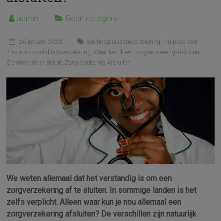
admin
Geen categorie
26 januari, 2023
een hospitalisatieverzekering
,
Hulpkas voor
Ziekte- en Invaliditeitsverzekering
,
Waar kan ik een zorgverzekering afsluiten
,
Ziekenfonds in België
,
Zorgverzekering Afsluiten
We weten allemaal dat het verstandig is om een
zorgverzekering af te sluiten. In sommige landen is het
zelfs verplicht. Alleen waar kun je nou allemaal een
zorgverzekering afsluiten? De verschillen zijn natuurlijk