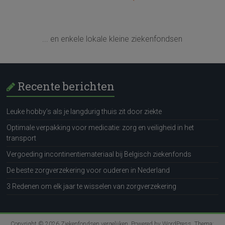
... en enkele lokale kleine ziekenfondsen
Recente berichten
Leuke hobby’s als je langdurig thuis zit door ziekte
Optimale verpakking voor medicatie: zorg en veiligheid in het
transport
Vergoeding incontinentiemateriaal bij Belgisch ziekenfonds
De beste zorgverzekering voor ouderen in Nederland
3 Redenen om elk jaar te wisselen van zorgverzekering
Copyright © 2026
Ziekenfondsen vergelijken
. Powered by
WordPress
. Thema: