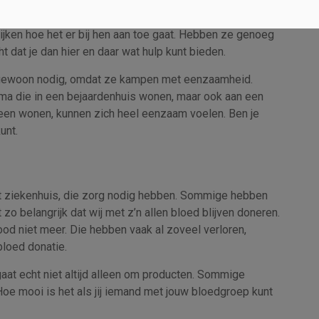
ezoeken het komende jaar, want dat is o zo belangrijk.
al wat moeilijker. De armen hebben het al helemaal zwaar
ijken hoe het er bij hen aan toe gaat. Hebben ze genoeg
 dat je dan hier en daar wat hulp kunt bieden.
ewoon nodig, omdat ze kampen met eenzaamheid.
oma die in een bejaardenhuis wonen, maar ook aan een
een wonen, kunnen zich heel eenzaam voelen. Ben je
unt.
 ziekenhuis, die zorg nodig hebben. Sommige hebben
o belangrijk dat wij met z’n allen bloed blijven doneren.
d niet meer. Die hebben vaak al zoveel verloren,
 bloed donatie.
aat echt niet altijd alleen om producten. Sommige
e mooi is het als jij iemand met jouw bloedgroep kunt