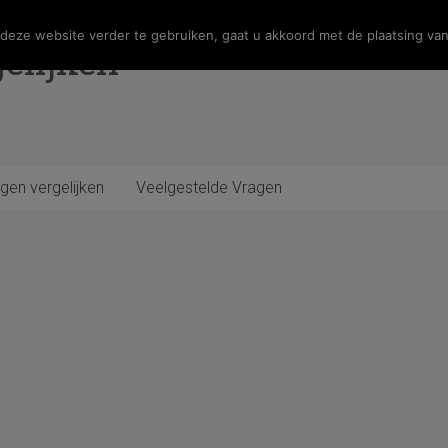
eze website verder te gebruiken, gaat u akkoord met de plaatsing van
elijken
gen vergelijken
Veelgestelde Vragen