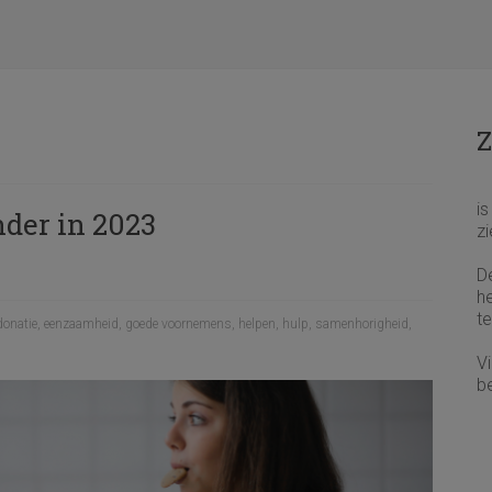
Z
i
der in 2023
zi
De
h
te
donatie
,
eenzaamheid
,
goede voornemens
,
helpen
,
hulp
,
samenhorigheid
,
V
be