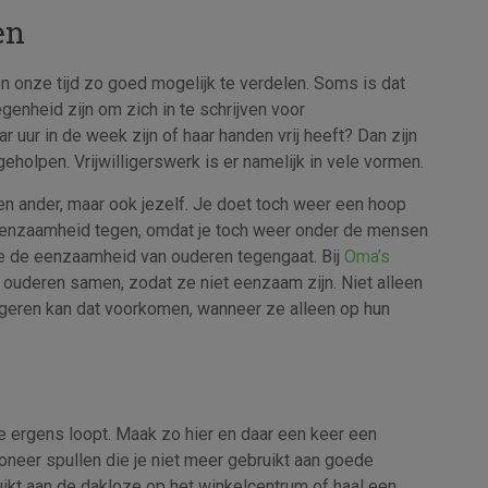
en
 onze tijd zo goed mogelijk te verdelen. Soms is dat
egenheid zijn om zich in te schrijven voor
ar uur in de week zijn of haar handen vrij heeft? Dan zijn
e geholpen. Vrijwilligerswerk is er namelijk in vele vormen.
een ander, maar ook jezelf. Je doet toch weer een hoop
 eenzaamheid tegen, omdat je toch weer onder de mensen
 die de eenzaamheid van ouderen tegengaat. Bij
Oma’s
ouderen samen, zodat ze niet eenzaam zijn. Niet alleen
geren kan dat voorkomen, wanneer ze alleen op hun
e ergens loopt. Maak zo hier en daar een keer een
 Doneer spullen die je niet meer gebruikt aan goede
uikt aan de dakloze op het winkelcentrum of haal een