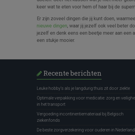
keer wat te eten voor hem of haar bij de super
Er zijn zoveel dingen die jij kunt doen, waarmee
nieuwe dingen
, waar jij jezelf ook veel beter 
jezelf en denk eens een beetje meer aan een an
een stukje mooier.
Recente berichten
Leuke hobby’s als je langdurig thuis zit door ziekte
Optimale verpakking voor medicatie: zorg en veilighe
in het transport
Vergoeding incontinentiemateriaal bij Belgisch
ziekenfonds
De beste zorgverzekering voor ouderen in Nederland