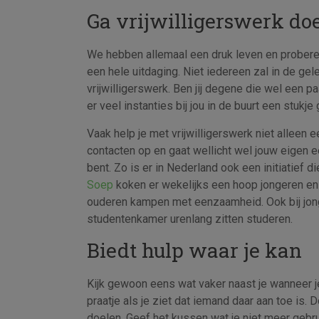
Ga vrijwilligerswerk do
We hebben allemaal een druk leven en proberen
een hele uitdaging. Niet iedereen zal in de gel
vrijwilligerswerk. Ben jij degene die wel een pa
er veel instanties bij jou in de buurt een stukj
Vaak help je met vrijwilligerswerk niet alleen 
contacten op en gaat wellicht wel jouw eigen
bent. Zo is er in Nederland ook een initiatief
Soep
koken er wekelijks een hoop jongeren en 
ouderen kampen met eenzaamheid. Ook bij jon
studentenkamer urenlang zitten studeren.
Biedt hulp waar je kan
Kijk gewoon eens wat vaker naast je wanneer j
praatje als je ziet dat iemand daar aan toe is.
doelen. Geef het kussen wat je niet meer gebr