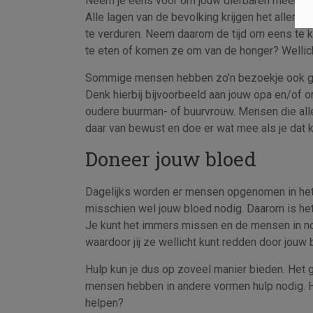
Neem je eens voor om jouw dierbaren meer te b
Alle lagen van de bevolking krijgen het allema
te verduren. Neem daarom de tijd om eens te k
te eten of komen ze om van de honger? Wellicht
Sommige mensen hebben zo’n bezoekje ook g
Denk hierbij bijvoorbeeld aan jouw opa en/of 
oudere buurman- of buurvrouw. Mensen die all
daar van bewust en doe er wat mee als je dat k
Doneer jouw bloed
Dagelijks worden er mensen opgenomen in het
misschien wel jouw bloed nodig. Daarom is het z
Je kunt het immers missen en de mensen in noo
waardoor jij ze wellicht kunt redden door jouw
Hulp kun je dus op zoveel manier bieden. Het g
mensen hebben in andere vormen hulp nodig. Ho
helpen?