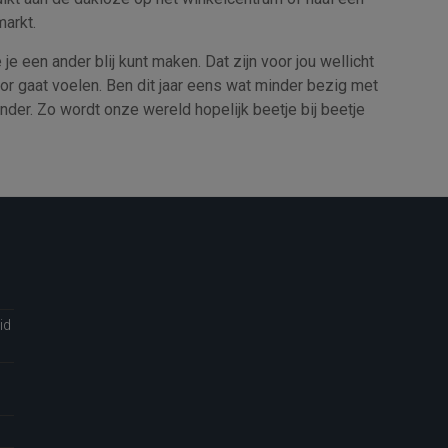
markt.
 je een ander blij kunt maken. Dat zijn voor jou wellicht
door gaat voelen. Ben dit jaar eens wat minder bezig met
der. Zo wordt onze wereld hopelijk beetje bij beetje
id