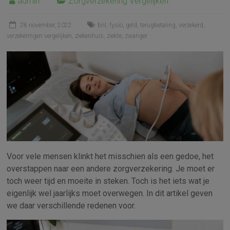
admin
Zorgverzekering Vergelijken
28 november, 2022
bril
,
fysio
,
geld
,
terugbetaling
,
verzekerd
,
verzekeringen vergelijken
,
ziekenhuis
,
ziekte
,
zwanger
Voor vele mensen klinkt het misschien als een gedoe, het
overstappen naar een andere zorgverzekering. Je moet er
toch weer tijd en moeite in steken. Toch is het iets wat je
eigenlijk wel jaarlijks moet overwegen. In dit artikel geven
we daar verschillende redenen voor.