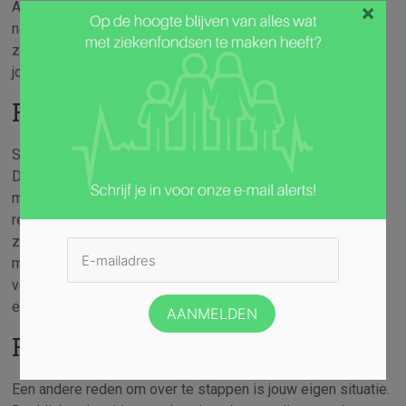
Alhoewel dat aantrekkelijk klinkt, moet je wel altijd goed
×
nadenken voordat je hiermee akkoord gaat. Het is namelijk
zo dat je jezelf ook kunt oververzekeren. Hoewel het voor
jou niet duur lijkt, is het wel zonde van je geld.
Reden 3: Alles onder één dak
Soms is het voordeliger om alles onder één dak te hebben.
Dat betekent dat je meerdere verzekeringen bij een
maatschappij afsluit. Zo hoef je bijvoorbeeld geen aparte
reisverzekering meer af te sluiten als dat al in jouw
zorgverzekering is opgenomen. Wellicht dat je je voor nog
meer zaken kunt verzekeren, waardoor je andere
verzekeringen kunt schrappen. Dat scheelt in ieder geval
een hoop per maand, dus laat die kans zeker niet liggen.
Reden 4: Jouw eigen situatie
Een andere reden om over te stappen is jouw eigen situatie.