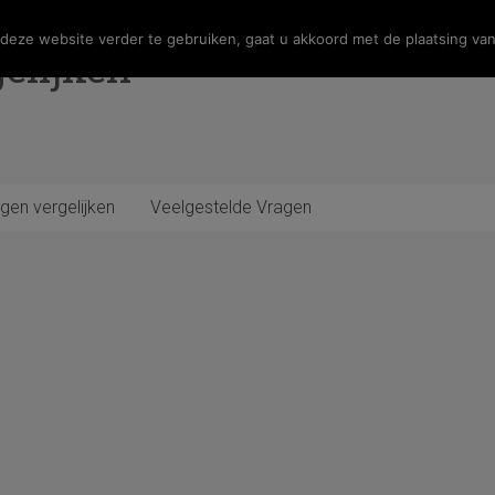
eze website verder te gebruiken, gaat u akkoord met de plaatsing van
elijken
gen vergelijken
Veelgestelde Vragen