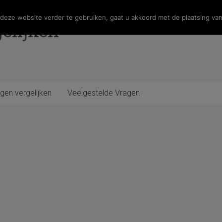
eze website verder te gebruiken, gaat u akkoord met de plaatsing van
elijken
gen vergelijken
Veelgestelde Vragen